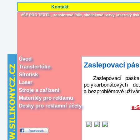
Kontakt
VŠE PRO TEXTIL, transferové fólie, sítotiskové barvy, laserový tisk, i
Úvod
Zaslepovací pás
Transferfólie
Sítotisk
Zaslepovací paska
Laser
polykarbonátových de
Stroje a zařízení
a bezproblémové užíván
Materiály pro reklamu
Desky pro reklamní účely
e-